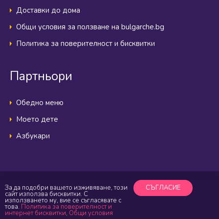
Доставки до дома
Общи условия за ползване на bulgarche.bg
Политика за поверителност и бисквитки
Партньори
Обедно меню
Моето дете
Азбукари
За да подобри вашето изживяване, този
СЪГЛАСИЕ
Детска кухня Българчe © 2026 Всички права запазени
сайт използва бисквитки. С
използването му, вие се съгласявате с
Карта на сайта
Социална отговорност
Общи условия
това.
Политика за поверителност и
интернет бисквитки
,
Общи условия
Политика за поверителност и бисквитки