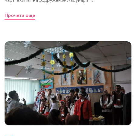
март, екипът на „Сдружение Азбукари“…
Прочети още