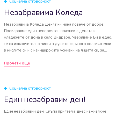
Социална отговорност
Незабравима Коледа
Незабравима Коледа Денят ни мина повече от добре.
Прекарахме един невероятен празник с децата и
младежите от дома в село Видраре. Уверяваме Ви в едно,
те са изключително чисти в душите си, много положителни
в мислите си и с най-широките усмивки на лицата си, за…
Прочети още
Социална отговорност
Един незабравим ден!
Един незабравим ден! Скъпи приятели, днес изживяхме