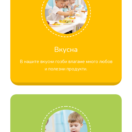
Вкусна
В нашите вкусни гозби влагаме много любов
и полезни продукти.