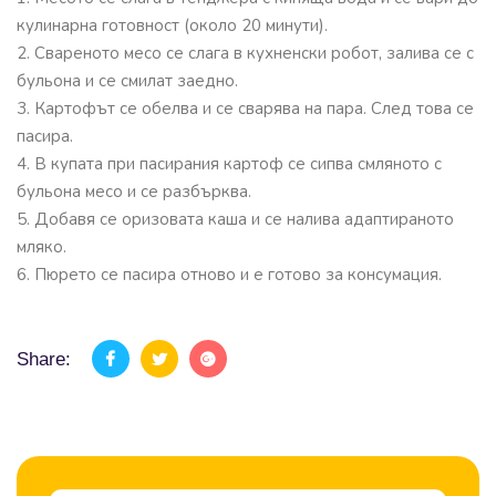
кулинарна готовност (около 20 минути).
2. Свареното месо се слага в кухненски робот, залива се с
бульона и се смилат заедно.
3. Картофът се обелва и се сварява на пара. След това се
пасира.
4. В купата при пасирания картоф се сипва смляното с
бульона месо и се разбърква.
5. Добавя се оризовата каша и се налива адаптираното
мляко.
6. Пюрето се пасира отново и е готово за консумация.
Share: