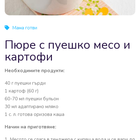
Мама готви
Пюре с пуешко месо и
картофи
Необходимите продукти:
40 г пуешки гърди
1 картоф (60 г)
60-70 мл пуешки бульон
30 мл адаптирано мляко
1 с. л. готова оризова каша
Начин на приготвяне:
1. Месото се слага в тенджера с кипяща вода и се вари до