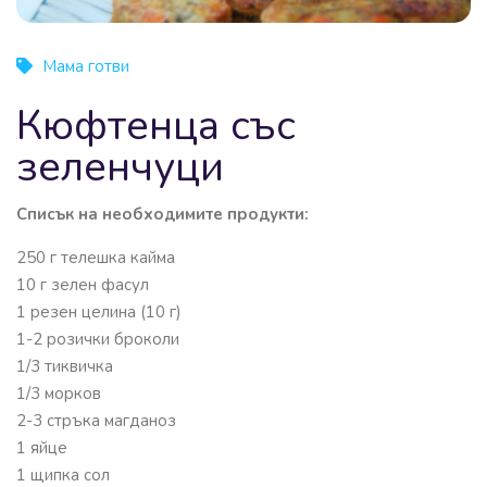
Мама готви
Кюфтенца със
зеленчуци
Списък на необходимите продукти:
250 г телешка кайма
10 г зелен фасул
1 резен целина (10 г)
1-2 розички броколи
1/3 тиквичка
1/3 морков
2-3 стръка магданоз
1 яйце
1 щипка сол