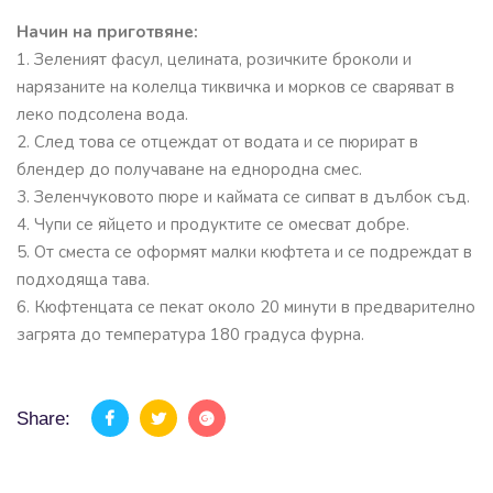
Начин на приготвяне:
1. Зеленият фасул, целината, розичките броколи и
нарязаните на колелца тиквичка и морков се сваряват в
леко подсолена вода.
2. След това се отцеждат от водата и се пюрират в
блендер до получаване на еднородна смес.
3. Зеленчуковото пюре и каймата се сипват в дълбок съд.
4. Чупи се яйцето и продуктите се омесват добре.
5. От сместа се оформят малки кюфтета и се подреждат в
подходяща тава.
6. Кюфтенцата се пекат около 20 минути в предварително
загрята до температура 180 градуса фурна.
Share: