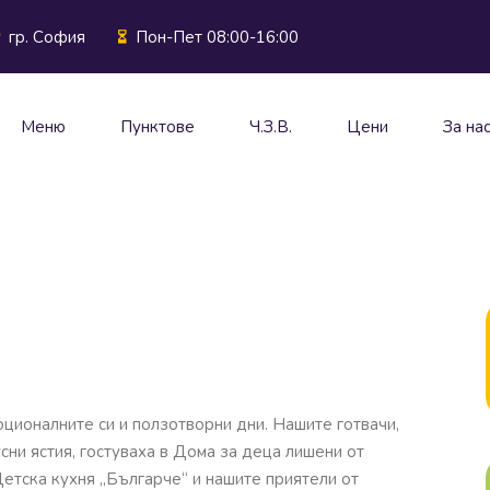
гр. София
Пон-Пет 08:00-16:00
Меню
Пунктове
Ч.З.В.
Цени
За на
ционалните си и ползотворни дни. Нашите готвачи,
сни ястия, гостуваха в Дома за деца лишени от
Детска кухня „Българче“ и нашите приятели от