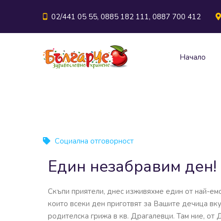
02/441 05 55, 0885 182 111, 0887 700 412
Начало
Социална отговорност
Един незабравим ден!
Скъпи приятели, днес изживяхме един от най-емо
които всеки ден приготвят за Вашите дечица вку
родителска грижа в кв. Драгалевци. Там ние, от 