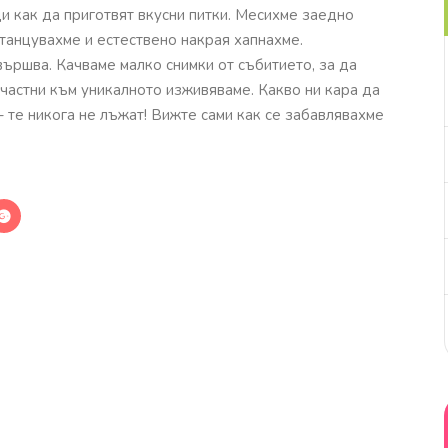
и как да приготвят вкусни питки. Месихме заедно
 танцувахме и естествено накрая хапнахме.
вършва. Качваме малко снимки от събитието, за да
частни към уникалното изживяваме. Какво ни кара да
– те никога не лъжат! Вижте сами как се забавлявахме