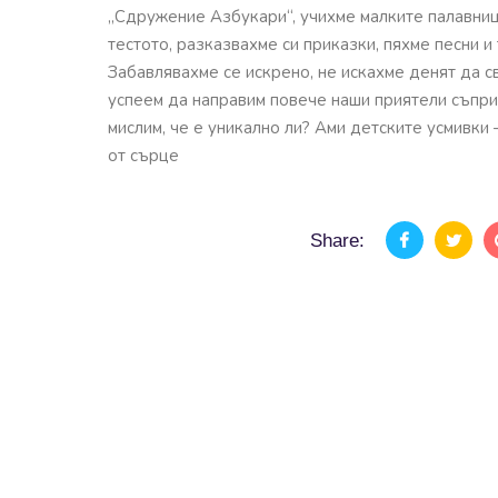
„Сдружение Азбукари“, учихме малките палавниц
тестото, разказвахме си приказки, пяхме песни и
Забавлявахме се искрено, не искахме денят да с
успеем да направим повече наши приятели съпри
мислим, че е уникално ли? Ами детските усмивки 
от сърце
Share: