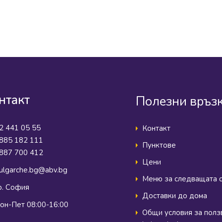
нтакт
Полезни връз
2 441 05 55
Контакт
885 182 111
Пунктове
887 700 412
Цени
ulgarche.bg@abv.bg
Меню за следващата 
р. София
Доставки до дома
он-Пет 08:00-16:00
Общи условия за полз