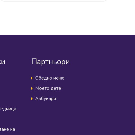
ки
Партньори
Обедно меню
Моето дете
Азбукари
седмица
ване на