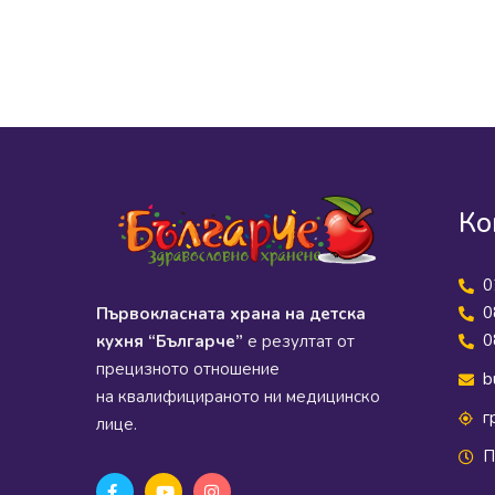
Ко
0
0
Първокласната храна на детска
0
кухня “Българче”
е резултат от
прецизното отношение
b
на квалифицираното ни медицинско
г
лице.
П