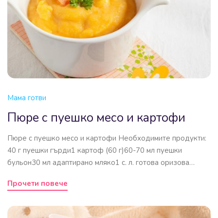
Мама готви
Пюре с пуешко месо и картофи
Пюре с пуешко месо и картофи Необходимите продукти:
40 г пуешки гърди1 картоф (60 г)60-70 мл пуешки
бульон30 мл адаптирано мляко1 с. л. готова оризова…
Прочети повече