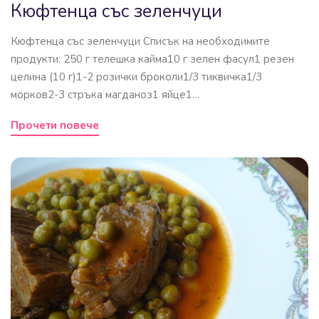
Кюфтенца със зеленчуци
Кюфтенца със зеленчуци Списък на необходимите
продукти: 250 г телешка кайма10 г зелен фасул1 резен
целина (10 г)1-2 розички броколи1/3 тиквичка1/3
морков2-3 стръка магданоз1 яйце1…
Прочети повече