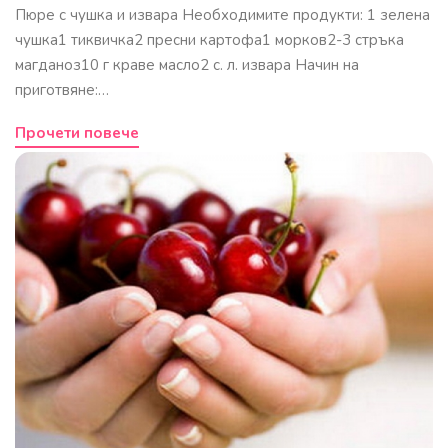
Пюре с чушка и извара Необходимите продукти: 1 зелена
чушка1 тиквичка2 пресни картофа1 морков2-3 стръка
магданоз10 г краве масло2 с. л. извара Начин на
приготвяне:…
Прочети повече