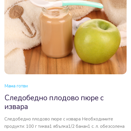
Мама готви
Следобедно плодово пюре с
извара
Следобедно плодово пюре с извара Необходимите
продукти: 100 г тиква1 ябълка1/2 банан1 с. л. обезсолена