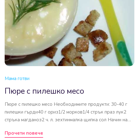
Мама готви
Пюре с пилешко месо
Пюре с пилешко месо Необходимите продукти: 30-40 г
пилешки гърди40 г ориз1/2 морков1/4 стрък праз лук2
стръка магданоз2 ч. л. зехтинмалка щипка сол Начин на…
Прочети повече