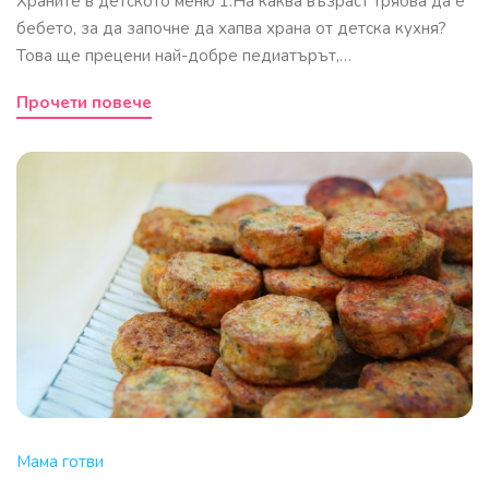
Храните в детското меню 1.На каква възраст трябва да е
бебето, за да започне да хапва храна от детска кухня?
Това ще прецени най-добре педиатърът,…
Прочети повече
Мама готви