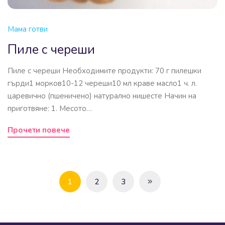
Мама готви
Пиле с череши
Пиле с череши Необходимите продукти: 70 г пилешки
гърди1 морков10-12 череши10 мл краве масло1 ч. л.
царевично (пшеничено) натурално нишесте Начин на
приготвяне: 1. Месото…
Прочети повече
1
2
3