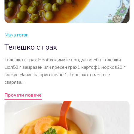
Мама готви
Телешко с грах
Телешко с грах Необходимите продукти: 50 г телешки
шол50 г замразен или пресен грах1 картоф1 морков20 г
кускус Начин на приготвяне:1. Телешкото месо се
сварява…
Прочети повече